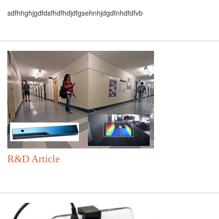
sdfhhghjgdfdsfhdfhdjdfgsehnhjdgdfnhdfdfvb
R&D Article