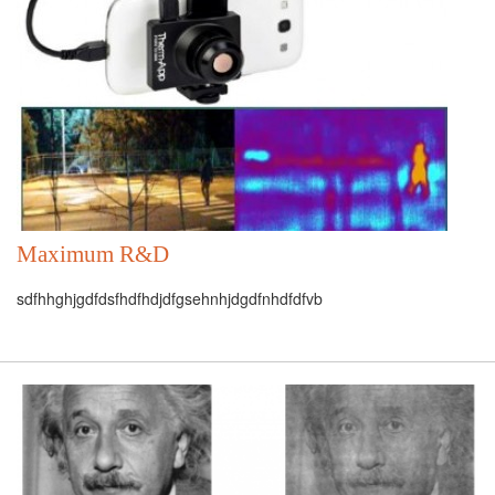
Maximum R&D
sdfhhghjgdfdsfhdfhdjdfgsehnhjdgdfnhdfdfvb