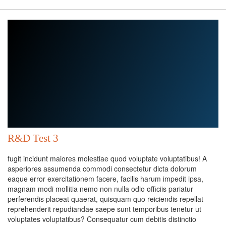
R&D Test 3
fugit incidunt maiores molestiae quod voluptate voluptatibus! A
asperiores assumenda commodi consectetur dicta dolorum
eaque error exercitationem facere, facilis harum impedit ipsa,
magnam modi mollitia nemo non nulla odio officiis pariatur
perferendis placeat quaerat, quisquam quo reiciendis repellat
reprehenderit repudiandae saepe sunt temporibus tenetur ut
voluptates voluptatibus? Consequatur cum debitis distinctio