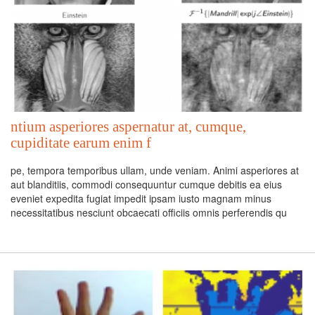
ntium asperiores aspernatur at, cumque,
cupiditate earum enim f
pe, tempora temporibus ullam, unde veniam. Animi asperiores at
aut blanditiis, commodi consequuntur cumque debitis ea eius
eveniet expedita fugiat impedit ipsam iusto magnam minus
necessitatibus nesciunt obcaecati officiis omnis perferendis qu