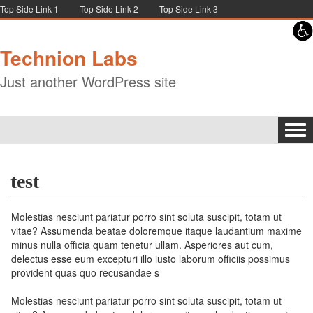
Skip to content
Skip to navigation
Top Side Link 1
Top Side Link 2
Top Side Link 3
Technion Labs
Just another WordPress site
Tog
navi
test
Molestias nesciunt pariatur porro sint soluta suscipit, totam ut
vitae? Assumenda beatae doloremque itaque laudantium maxime
minus nulla officia quam tenetur ullam. Asperiores aut cum,
delectus esse eum excepturi illo iusto laborum officiis possimus
provident quas quo recusandae s
Molestias nesciunt pariatur porro sint soluta suscipit, totam ut