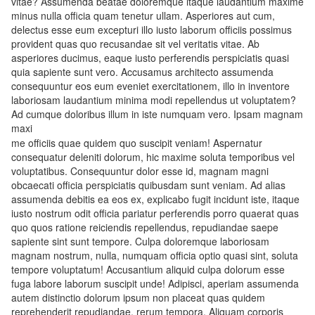
vitae? Assumenda beatae doloremque itaque laudantium maxime
minus nulla officia quam tenetur ullam. Asperiores aut cum,
delectus esse eum excepturi illo iusto laborum officiis possimus
provident quas quo recusandae sit vel veritatis vitae. Ab
asperiores ducimus, eaque iusto perferendis perspiciatis quasi
quia sapiente sunt vero. Accusamus architecto assumenda
consequuntur eos eum eveniet exercitationem, illo in inventore
laboriosam laudantium minima modi repellendus ut voluptatem?
Ad cumque doloribus illum in iste numquam vero. Ipsam magnam
maxi
me officiis quae quidem quo suscipit veniam! Aspernatur
consequatur deleniti dolorum, hic maxime soluta temporibus vel
voluptatibus. Consequuntur dolor esse id, magnam magni
obcaecati officia perspiciatis quibusdam sunt veniam. Ad alias
assumenda debitis ea eos ex, explicabo fugit incidunt iste, itaque
iusto nostrum odit officia pariatur perferendis porro quaerat quas
quo quos ratione reiciendis repellendus, repudiandae saepe
sapiente sint sunt tempore. Culpa doloremque laboriosam
magnam nostrum, nulla, numquam officia optio quasi sint, soluta
tempore voluptatum! Accusantium aliquid culpa dolorum esse
fuga labore laborum suscipit unde! Adipisci, aperiam assumenda
autem distinctio dolorum ipsum non placeat quas quidem
reprehenderit repudiandae, rerum tempora. Aliquam corporis