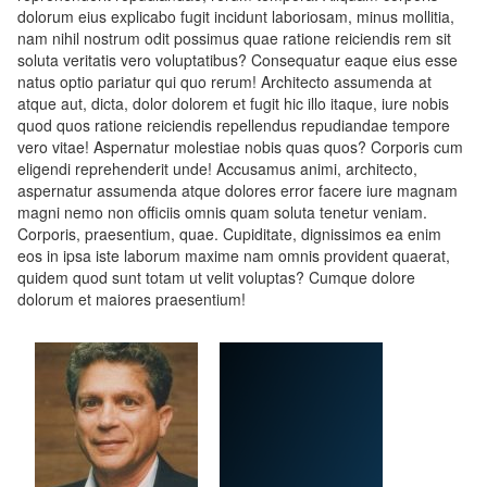
dolorum eius explicabo fugit incidunt laboriosam, minus mollitia,
nam nihil nostrum odit possimus quae ratione reiciendis rem sit
soluta veritatis vero voluptatibus? Consequatur eaque eius esse
natus optio pariatur qui quo rerum! Architecto assumenda at
atque aut, dicta, dolor dolorem et fugit hic illo itaque, iure nobis
quod quos ratione reiciendis repellendus repudiandae tempore
vero vitae! Aspernatur molestiae nobis quas quos? Corporis cum
eligendi reprehenderit unde! Accusamus animi, architecto,
aspernatur assumenda atque dolores error facere iure magnam
magni nemo non officiis omnis quam soluta tenetur veniam.
Corporis, praesentium, quae. Cupiditate, dignissimos ea enim
eos in ipsa iste laborum maxime nam omnis provident quaerat,
quidem quod sunt totam ut velit voluptas? Cumque dolore
dolorum et maiores praesentium!